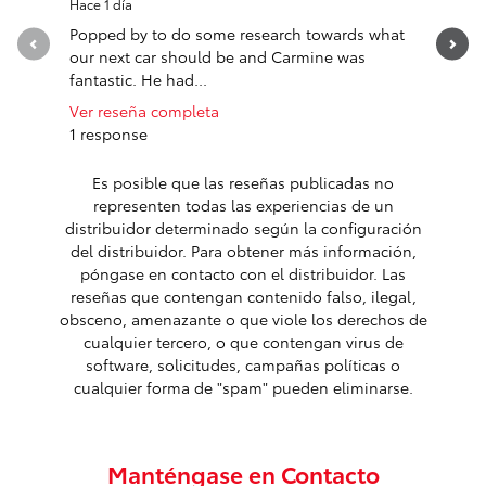
Hace 1 día
Hace 1 día
Popped by to do some research towards what
Had a wo
our next car should be and Carmine was
Cachay. 
fantastic. He had...
answered 
Ver reseña completa
Ver rese
1 response
1 respon
Es posible que las reseñas publicadas no
representen todas las experiencias de un
distribuidor determinado según la configuración
del distribuidor. Para obtener más información,
póngase en contacto con el distribuidor. Las
reseñas que contengan contenido falso, ilegal,
obsceno, amenazante o que viole los derechos de
cualquier tercero, o que contengan virus de
software, solicitudes, campañas políticas o
cualquier forma de "spam" pueden eliminarse.
Manténgase en Contacto