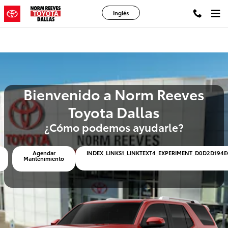
Norm Reeves Toyota Dallas
Saltar al contenido principal
Inglés
Bienvenido a Norm Reeves
Toyota Dallas
¿Cómo podemos ayudarle?
Agendar
INDEX_LINKS1_LINKTEXT4_EXPERIMENT_D0D2D194
Mantenimiento