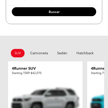
Buscar
SUV
Camioneta
Sedán
Hatchback
Co
4Runner SUV
4Runner
Starting TSRP
$42,070
Starting TS