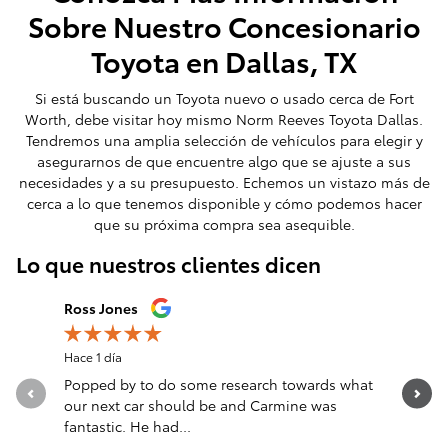
Sobre Nuestro Concesionario
Toyota en Dallas, TX
Si está buscando un Toyota nuevo o usado cerca de Fort
Worth, debe visitar hoy mismo Norm Reeves Toyota Dallas.
Tendremos una amplia selección de vehículos para elegir y
asegurarnos de que encuentre algo que se ajuste a sus
necesidades y a su presupuesto. Echemos un vistazo más de
cerca a lo que tenemos disponible y cómo podemos hacer
que su próxima compra sea asequible.
Lo que nuestros clientes dicen
Slide 1 of 12
Ross Jones
Emely Ga
Hace 1 día
Hace 1 día
Popped by to do some research towards what
Had a wo
our next car should be and Carmine was
Cachay. 
fantastic. He had...
answered 